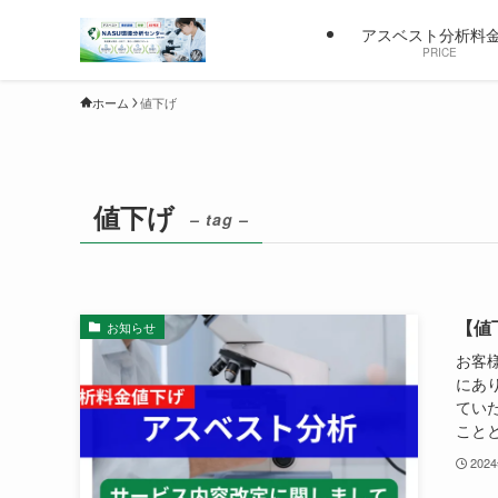
アスベスト分析料
PRICE
ホーム
値下げ
値下げ
– tag –
【値
お知らせ
お客
にあ
てい
ことと
202