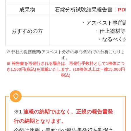
成果物
石綿分析試験結果報告書：
PD
・アスベスト事前調
おすすめの方
・仕上塗材等の
・なるべく分
※ 弊社の提携機関(アスベスト分析の専門機関)での分析になりま
す。
※ 報告書を再発行される場合は、再発行手数料として1検体につ
き1,500円(税込)を頂戴いたします。(10検体以上は一律15,000円
税込)
※1
速報の納期ではなく、正規の報告書発
行の納期となります。
今後は速報・書面での報告書発行を割愛さ