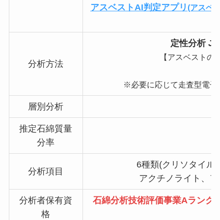
アスベストAI判定アプリ
(アスベ
定性分析 JIS 
【アスベストの
分析方法
※必要に応じて走査型電子顕
層別分析
推定石綿質量
分率
6種類(クリソタイ
分析項目
アクチノライト、ア
分析者保有資
石綿分析技術評価事業Aランク
格