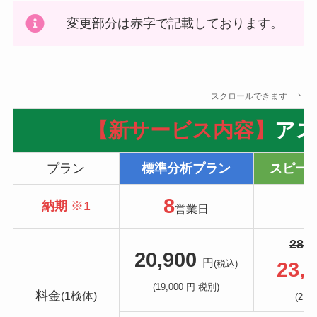
変更部分は赤字で記載しております。
スクロールできます
【新サービス内容】
アス
プラン
標準分析プラン
スピー
8
5
納期
※1
営業日
28,6
20,900
円
(税込)
23,
(19,000 円 税別)
料金
(1検体)
(21,